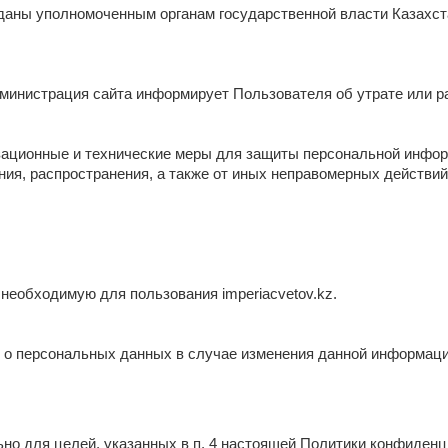
даны уполномоченным органам государственной власти Казахста
дминистрация сайта информирует Пользователя об утрате или 
зационные и технические меры для защиты персональной инфор
ния, распространения, а также от иных неправомерных действий
необходимую для пользования imperiacvetov.kz.
 о персональных данных в случае изменения данной информаци
но для целей, указанных в п. 4 настоящей Политики конфиденц